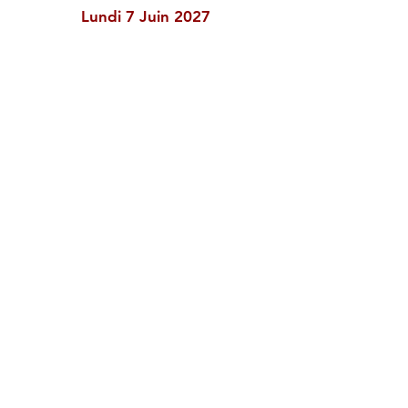
Lundi 7 Juin 2027
Nous sommes là
pour vous
accompagner
Julie Bucheron, Psychologue
07.68.11.15.16
Thérapies d'acceptation et
d'engagement
Relations d'attachement
Art-thérapie
EFT